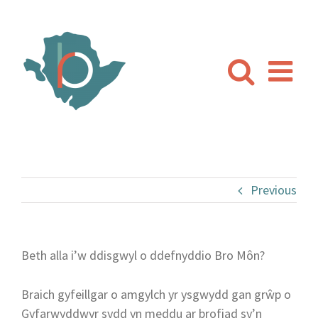
Skip
to
content
Previous
Beth alla i’w ddisgwyl o ddefnyddio Bro Môn?
Braich gyfeillgar o amgylch yr ysgwydd gan grŵp o
Gyfarwyddwyr sydd yn meddu ar brofiad sy’n