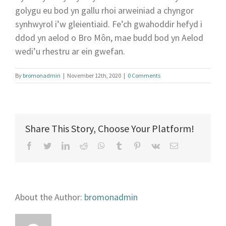
golygu eu bod yn gallu rhoi arweiniad a chyngor
synhwyrol i’w gleientiaid. Fe’ch gwahoddir hefyd i
ddod yn aelod o Bro Môn, mae budd bod yn Aelod
wedi’u rhestru ar ein gwefan.
By
bromonadmin
|
November 12th, 2020
|
0 Comments
Share This Story, Choose Your Platform!
facebook
twitter
linkedin
reddit
whatsapp
tumblr
pinterest
vk
Email
About the Author:
bromonadmin