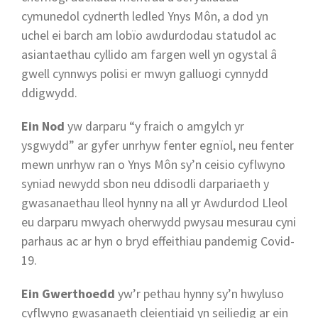
cymunedol cydnerth ledled Ynys Môn, a dod yn
uchel ei barch am lobïo awdurdodau statudol ac
asiantaethau cyllido am fargen well yn ogystal â
gwell cynnwys polisi er mwyn galluogi cynnydd
ddigwydd.
Ein Nod
yw darparu “y fraich o amgylch yr
ysgwydd” ar gyfer unrhyw fenter egnïol, neu fenter
mewn unrhyw ran o Ynys Môn sy’n ceisio cyflwyno
syniad newydd sbon neu ddisodli darpariaeth y
gwasanaethau lleol hynny na all yr Awdurdod Lleol
eu darparu mwyach oherwydd pwysau mesurau cyni
parhaus ac ar hyn o bryd effeithiau pandemig Covid-
19.
Ein Gwerthoedd
yw’r pethau hynny sy’n hwyluso
cyflwyno gwasanaeth cleientiaid yn seiliedig ar ein