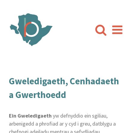
Skip
to
content
Gweledigaeth, Cenhadaeth
a Gwerthoedd
Ein Gweledigaeth
yw defnyddio ein sgiliau,
arbenigedd a phrofiad ar y cyd i greu, datblygu a
chefnogi adeiladu mentrau a sefydliadau